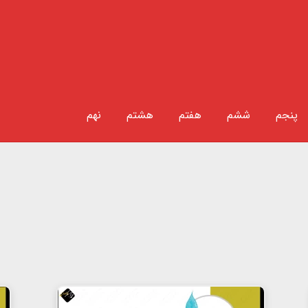
پنجم
ششم
هفتم
هشتم
نهم