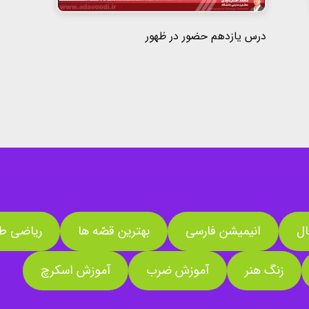
درس یازدهم حضور در ظهور
ال
انیمیشن فارسی
بهترین قصّه ها
ریاضی طل
زنگ هنر
آموزش ضرب
آموزش اسکرچ