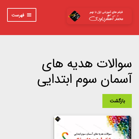
پرش
پرش
فهرست
به
به
محتوا
ناوبری
خانه
اوّل
سوالات هدیه های
دوم
آسمان سوم ابتدایی
سوم
چهارم
بازگشت
پنجم
ششم