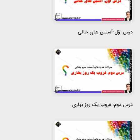
هفتم
هشتم
درس اوّل-آستین های خالی
نهم
درس دوم: غروب یک روز بهاری