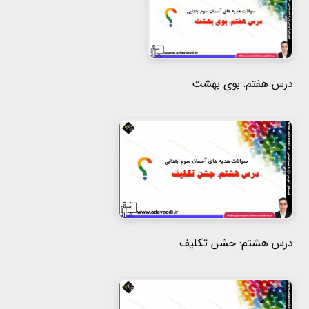
درس هفتم: بوی بهشت
درس هشتم: جشن تکلیف