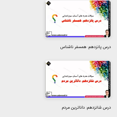
درس پانزدهم: همسفر ناشناس
درس شانزدهم: داناترین مردم