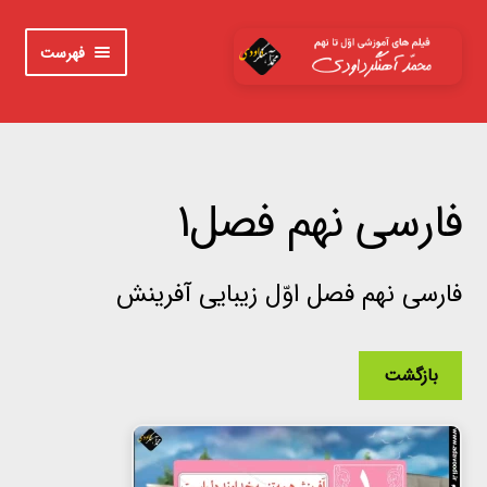
پرش
پرش
فهرست
به
به
محتوا
ناوبری
خانه
اوّل
فارسی نهم فصل1
دوم
فارسی نهم فصل اوّل زیبایی آفرینش
سوم
چهارم
بازگشت
پنجم
ششم