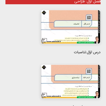
فصل اوّل: طرّاحی
هفتم
هشتم
نهم
درس اوّل:تناسبات