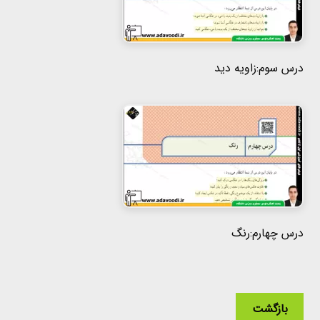
درس سوم:زاویه دید
درس چهارم:رنگ
بازگشت