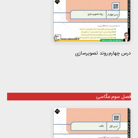
درس چهارم:روند تصویرسازی
فصل سوم:عکّاسی