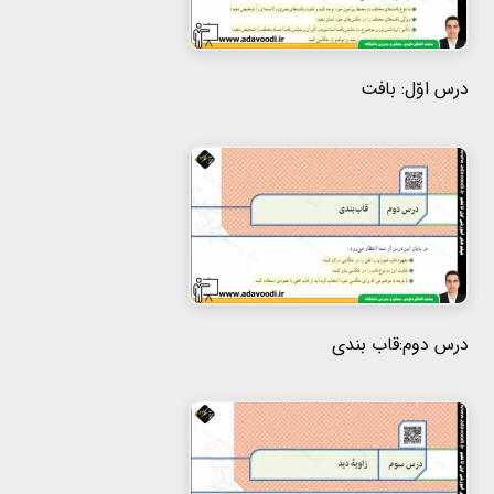
درس اوّل: بافت
درس دوم:قاب بندی