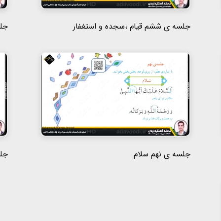
جلسه ی ششم قیام ،سجده و استغفار
جلس
جلسه ی نهم سلام
جل