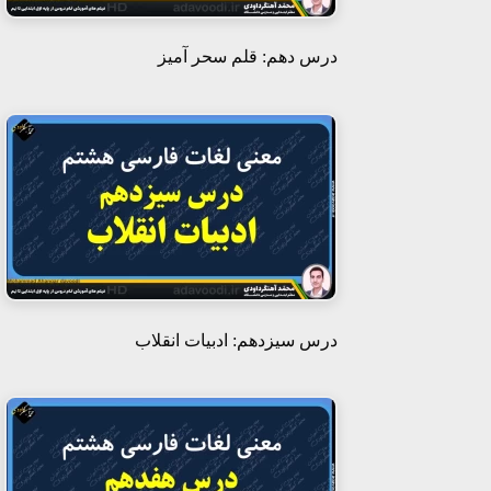
درس دهم: قلم سحر آمیز
درس سیزدهم: ادبیات انقلاب