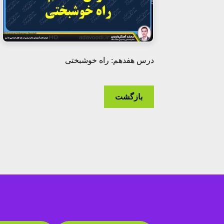
درس هفدهم: راه خوشبختی
بازگشت