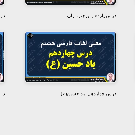
درس یازدهم: پرچم داران
در
درس چهاردهم: یاد حسین(ع)
درس