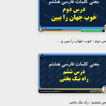
 دوم : خوب جهان را ببین و…
 ششم : راه نیک بختی