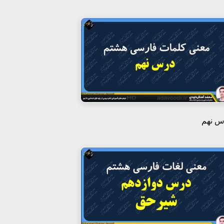
س نهم