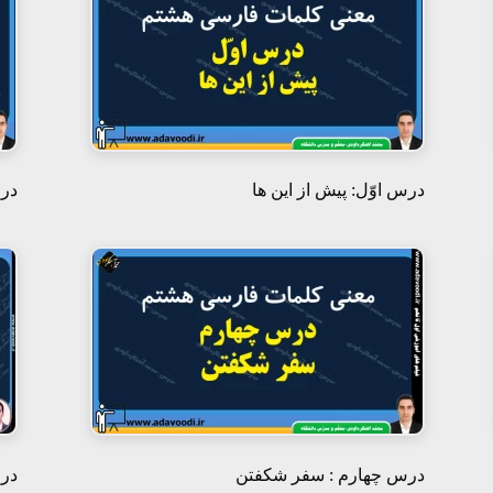
درس اوّل: پیش از این ها
درس
درس چهارم : سفر شکفتن
درس