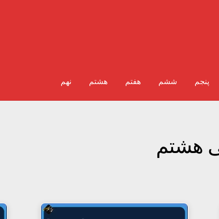
پنجم
ششم
هفتم
هشتم
نهم
ی هشتم