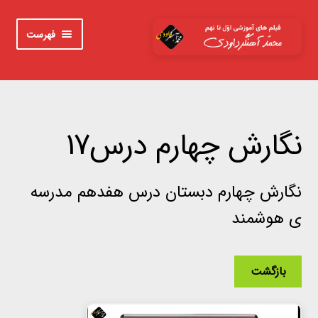
پرش
پرش
فهرست
به
به
محتوا
ناوبری
خانه
اوّل
نگارش چهارم درس17
دوم
نگارش چهارم دبستان درس هفدهم مدرسه
سوم
ی هوشمند
چهارم
پنجم
بازگشت
ششم