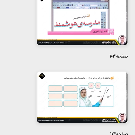
هفتم
هشتم
نهم
صفحه103
صفحه104