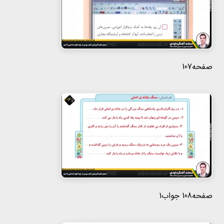
صفحه107
صفحه108 جواب1