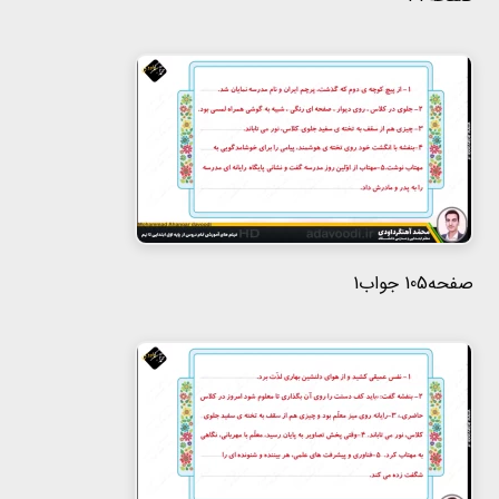
صفحه105 جواب1