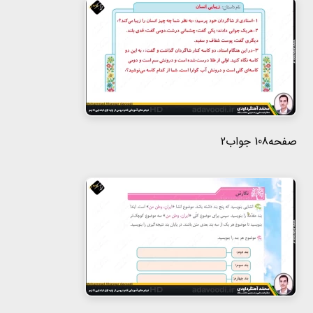
صفحه108 جواب2