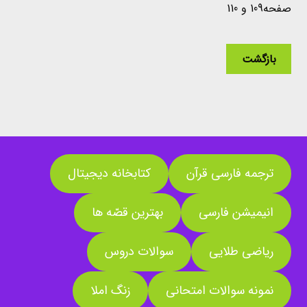
صفحه109 و 110
بازگشت
ترجمه فارسی قرآن
کتابخانه دیجیتال
انیمیشن فارسی
بهترین قصّه ها
ریاضی طلایی
سوالات دروس
نمونه سوالات امتحانی
زنگ املا