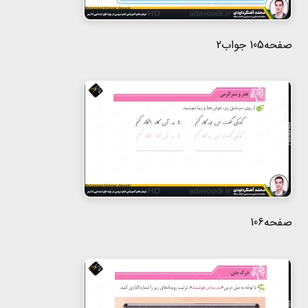
صفحه105 جواب2
صفحه106