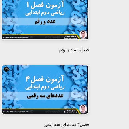
فصل۱:عدد و رقم
فصل۴:عددهای سه رقمی