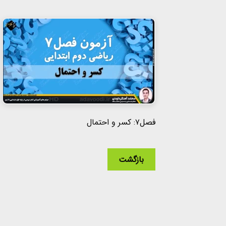
فصل۷: کسر و احتمال
بازگشت