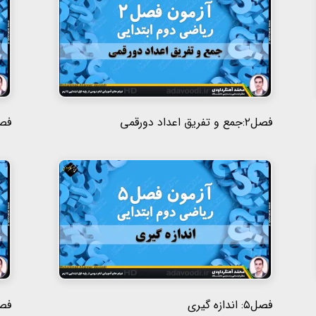
فصل۲:جمع و تفریق اعداد دورقمی
فصل۳: اشک
فصل۵: اندازه گیری
فصل۶: جمع و تفری