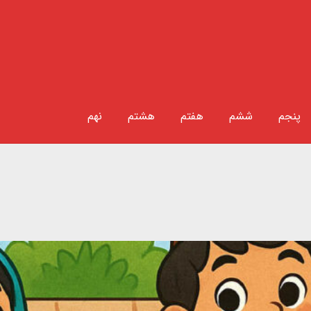
پنجم
ششم
هفتم
هشتم
نهم