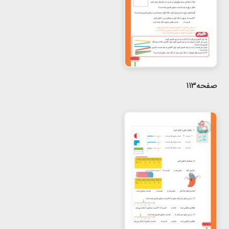
صفحه113