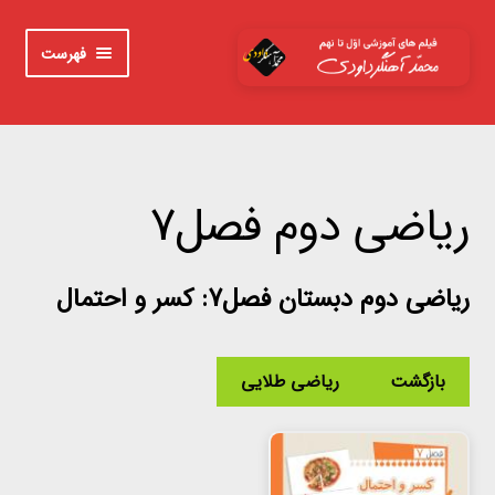
پرش
پرش
فهرست
به
به
محتوا
ناوبری
خانه
اوّل
ریاضی دوم فصل7
دوم
ریاضی دوم دبستان فصل7: کسر و احتمال
سوم
چهارم
بازگشت
ریاضی طلایی
پنجم
ششم