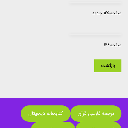
صفحه125 جدید
صفحه126
بازگشت
ترجمه فارسی قرآن
کتابخانه دیجیتال