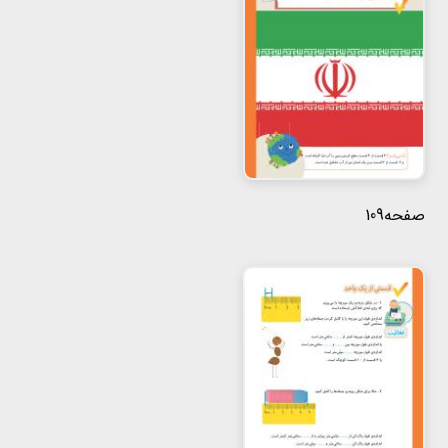
هفتم
هشتم
نهم
صفحه109