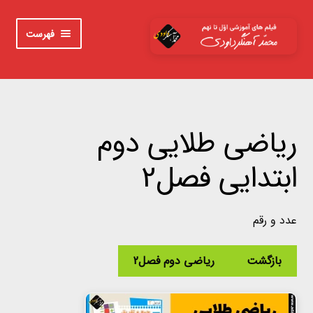
پرش
پرش
فهرست
به
به
محتوا
ناوبری
خانه
اوّل
ریاضی طلایی دوم
دوم
ابتدایی فصل2
سوم
عدد و رقم
چهارم
بازگشت
ریاضی دوم فصل2
پنجم
ششم