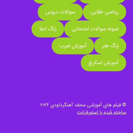
ریاضی طلایی
سوالات دروس
نمونه سوالات امتحانی
زنگ املا
زنگ هنر
آموزش ضرب
آموزش اسکرچ
© فیلم های آموزشی محمّد آهنگرداودی 2026
ساخته شده با استورفرانت
.