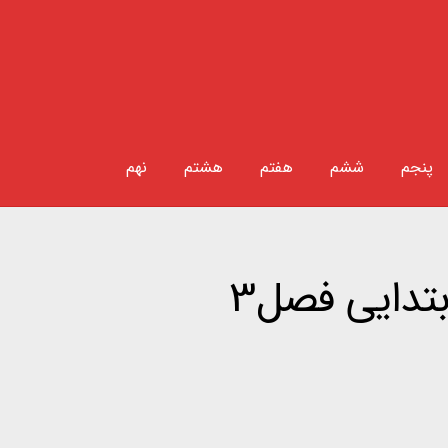
پنجم
ششم
هفتم
هشتم
نهم
تدایی فصل3