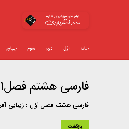
پرش
پرش
به
به
محتوا
ناوبری
خانه
اوّل
دوم
سوم
چهارم
فارسی هشتم فصل1
فارسی هشتم فصل اوّل : زیبایی آف
بازگشت