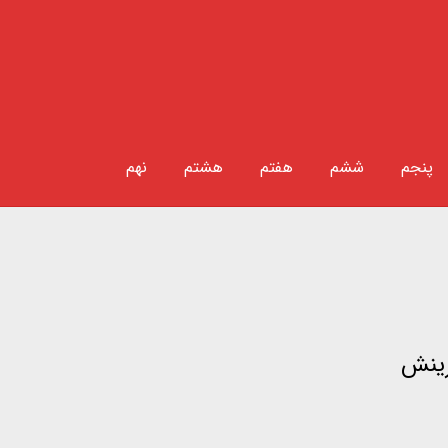
پنجم
ششم
هفتم
هشتم
نهم
رینش