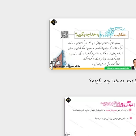
یت: به خدا چه بگویم؟