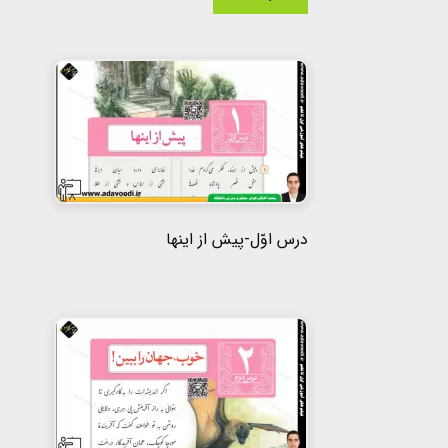
درس اوّل-پیش از اینها