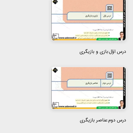
هفتم
هشتم
نهم
درس اوّل:بازی و بازیگری
درس دوم:عناصر بازیگری