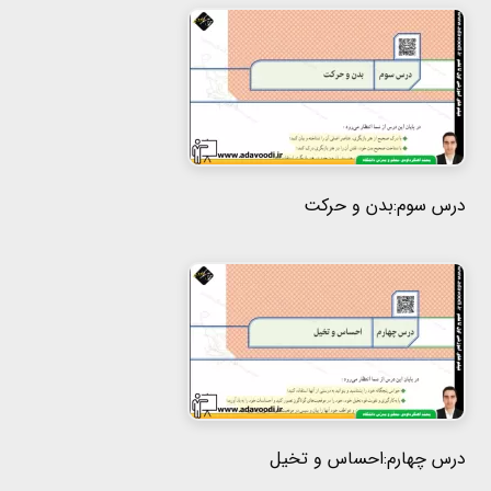
درس سوم:بدن و حرکت
درس چهارم:احساس و تخیل