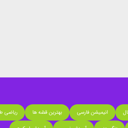
ال
انیمیشن فارسی
بهترین قصّه ها
ریاضی طل