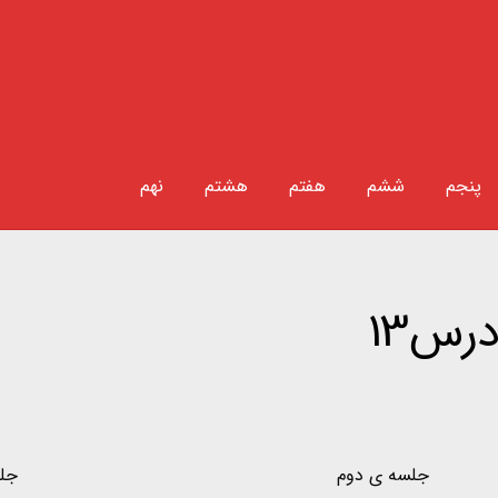
پنجم
ششم
هفتم
هشتم
نهم
رس13
جلسه ی دوم
جل