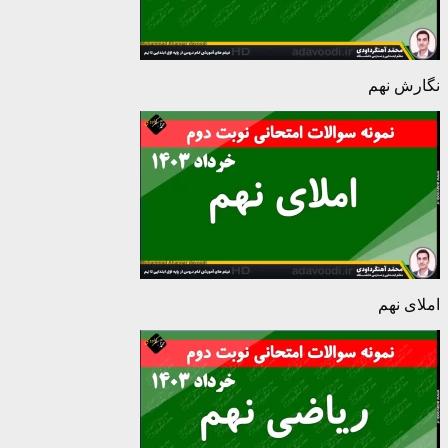
نگارش نهم
املای نهم