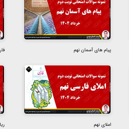
پیام های آسمان نهم
فار
املای نهم
ریا