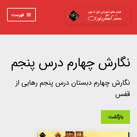
پرش
پرش
فهرست
به
به
محتوا
ناوبری
خانه
اوّل
نگارش چهارم درس پنجم
دوم
نگارش چهارم دبستان درس پنجم رهایی از
سوم
قفس
چهارم
پنجم
بازگشت
ششم