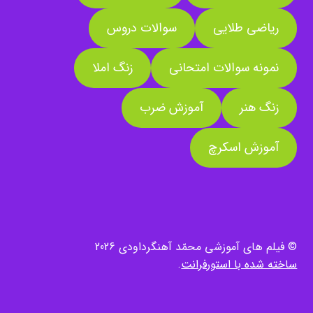
ریاضی طلایی
سوالات دروس
نمونه سوالات امتحانی
زنگ املا
زنگ هنر
آموزش ضرب
آموزش اسکرچ
© فیلم های آموزشی محمّد آهنگرداودی 2026
ساخته شده با استورفرانت
.