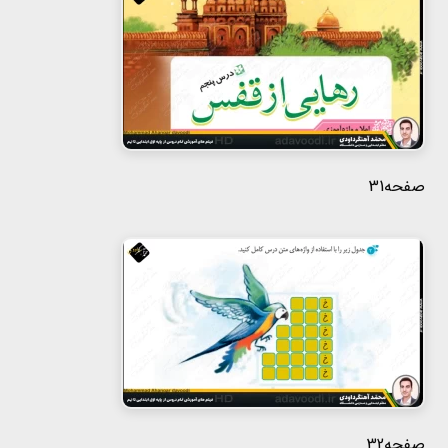
هفتم
هشتم
نهم
صفحه31
صفحه32