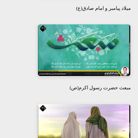
میلاد پیامبر و امام صادق(ع)
مبعث حضرت رسول اکرم(ص)