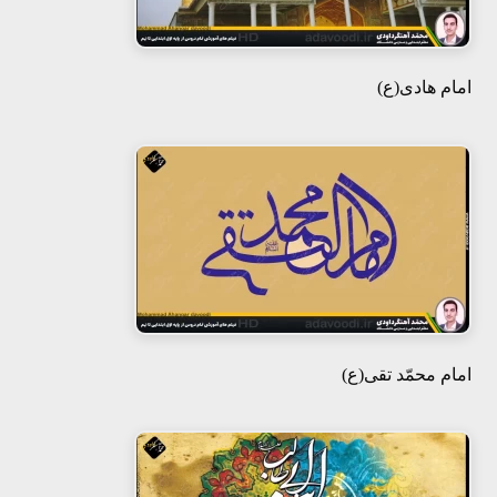
هفتم
امام هادی(ع)
هشتم
نهم
امام محمّد تقی(ع)