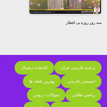
سه روز روزه بی افطار
ترجمه فارسی قرآن
کتابخانه دیجیتال
انیمیشن فارسی
بهترین قصّه ها
ریاضی طلایی
سوالات دروس