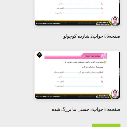
صفحه86 جواب2 شازده کوچولو
صفحه86 جواب3 حسنی ما بزرگ شده