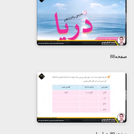
صفحه88
صفحه89 جواب1