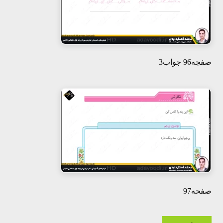
صفجه96 جواب3
صفحه97