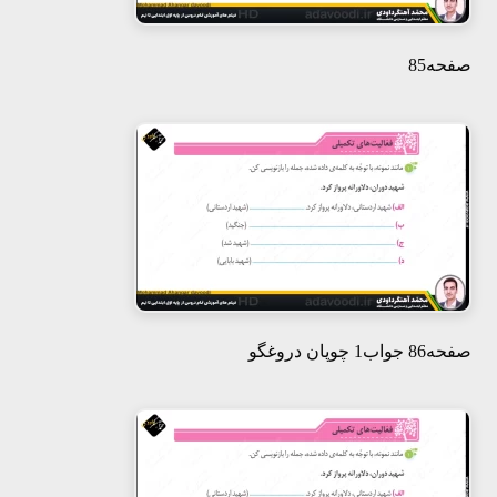
صفحه85
صفحه86 جواب1 چوپان دروغگو