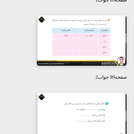
صفحه89 جواب2