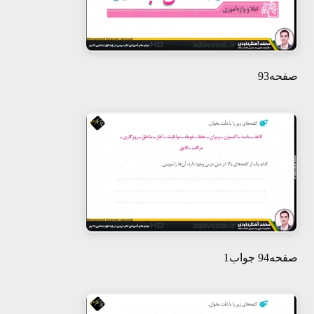
صفحه93
صفحه94 جواب1