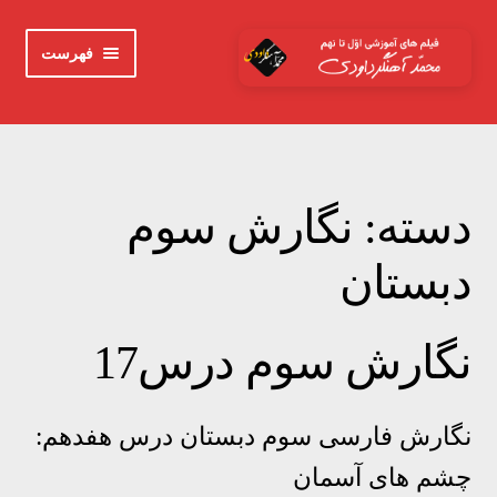
پرش
پرش
فهرست
به
به
محتوا
ناوبری
خانه
اوّل
دسته:
نگارش سوم
دوم
دبستان
سوم
نگارش سوم درس17
چهارم
پنجم
نگارش فارسی سوم دبستان درس هفدهم:
چشم های آسمان
ششم