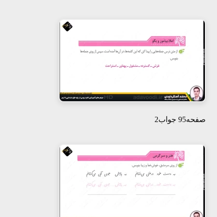
صفحه95 جواب2