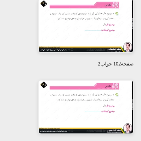
صفحه102 جواب2