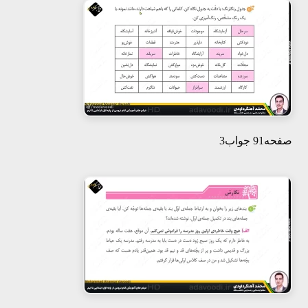
صفحه91 جواب3