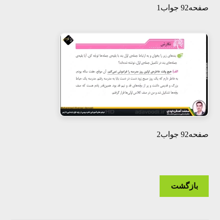
صفحه92 جواب1
صفحه92 جواب2
بازگشت