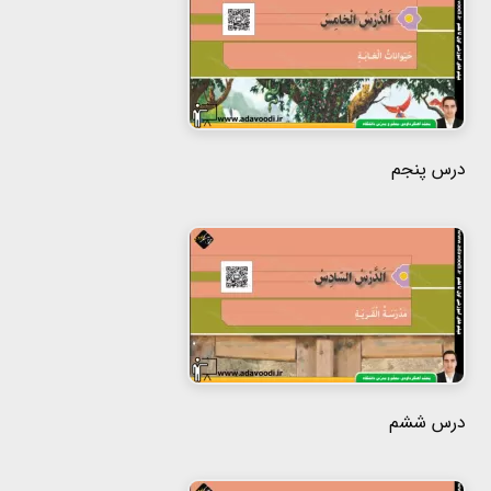
درس پنجم
درس ششم