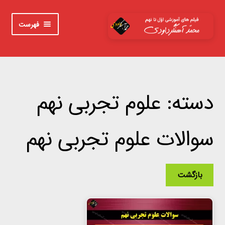
پرش
پرش
فهرست
به
به
محتوا
ناوبری
خانه
اوّل
دسته:
علوم تجربی نهم
دوم
سوالات علوم تجربی نهم
سوم
چهارم
بازگشت
پنجم
ششم