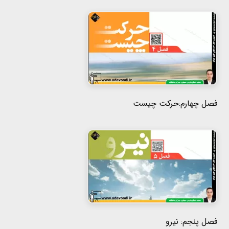
فصل چهارم:حرکت چیست
فصل پنجم: نیرو