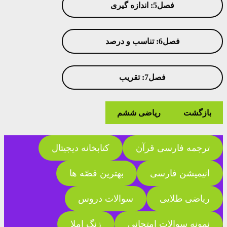
فصل5: اندازه گیری
فصل6: تناسب و درصد
فصل7: تقریب
بازگشت
ریاضی ششم
ترجمه فارسی قرآن
کتابخانه دیجیتال
انیمیشن فارسی
بهترین قصّه ها
ریاضی طلایی
سوالات دروس
نمونه سوالات امتحانی
زنگ املا