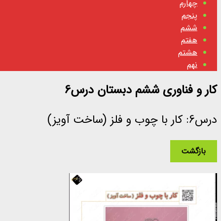
چهارم
پنجم
ششم
هفتم
هشتم
نهم
کار و فناوری ششم دبستان درس6
درس6: کار با چوب و فلز (ساخت آویز)
بازگشت