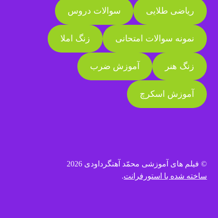
ریاضی طلایی
سوالات دروس
نمونه سوالات امتحانی
زنگ املا
زنگ هنر
آموزش ضرب
آموزش اسکرچ
© فیلم های آموزشی محمّد آهنگرداودی 2026
ساخته شده با استورفرانت
.