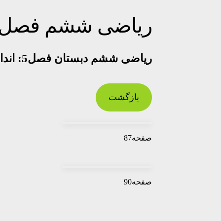
ریاضی ششم فصل5
ریاضی ششم دبستان فصل5: اندازه گیری
بازگشت
صفحه87
صفحه90