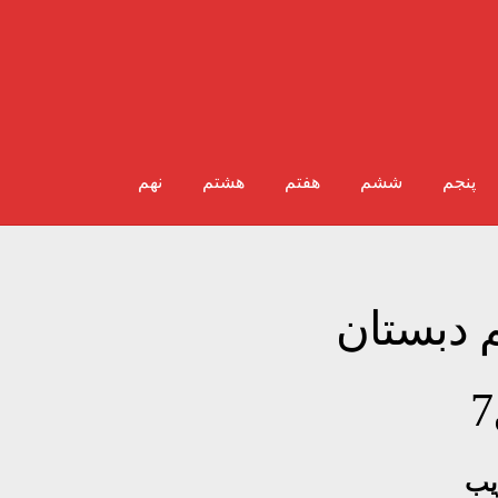
پنجم
ششم
هفتم
هشتم
نهم
دبستان