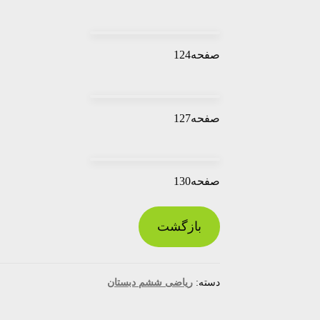
صفحه124
صفحه127
صفحه130
بازگشت
دسته:
ریاضی ششم دبستان